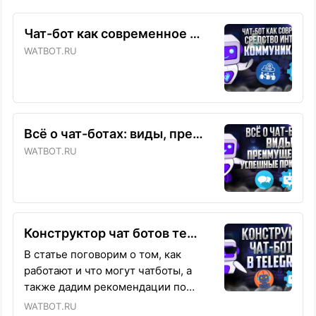
Чат-бот как современное средство интернет-коммуникаций
WATBOT.RU
Всё о чат-ботах: виды, преимущества, успешные примеры
WATBOT.RU
Конструктор чат ботов телеграм
В статье поговорим о том, как
работают и что могут чатботы, а
также дадим рекомендации по
выбору конструктора.
WATBOT.RU