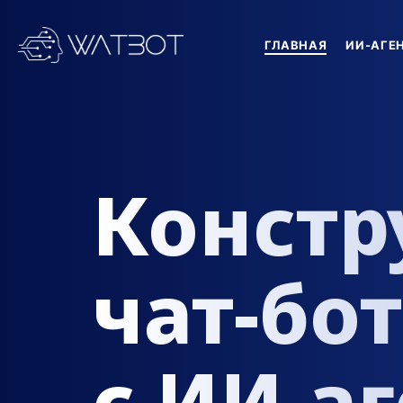
ГЛАВНАЯ
ИИ-АГЕ
Констр
чат-бо
с ИИ-а